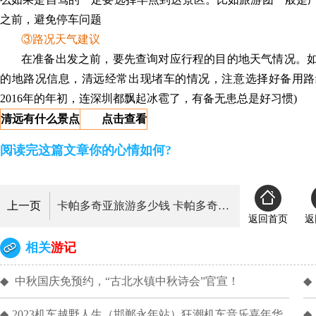
之前，避免停车问题
③路况天气建议
在准备出发之前，要先查询对应行程的目的地天气情况。
的地路况信息，清远经常出现堵车的情况，注意选择好备用路
2016年的年初，连深圳都飘起冰雹了，有备无患总是好习惯)
清远有什么景点
点击查看
阅读完这篇文章你的心情如何?
上一页
卡帕多奇亚旅游多少钱 卡帕多奇亚旅游攻略
返回首页
返
相关
游记
◆
中秋国庆免预约，“古北水镇中秋诗会”官宣！
◆
◆
2023机车越野人生（邯郸永年站）狂潮机车音乐嘉年华
◆