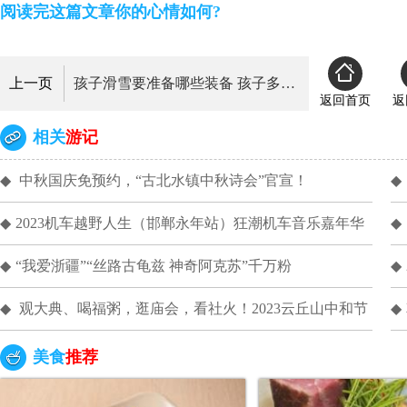
阅读完这篇文章你的心情如何?
上一页
孩子滑雪要准备哪些装备 孩子多大可以学滑雪
返回首页
返
相关
游记
◆
中秋国庆免预约，“古北水镇中秋诗会”官宣！
◆
◆
2023机车越野人生（邯郸永年站）狂潮机车音乐嘉年华
◆
◆
“我爱浙疆”“丝路古龟兹 神奇阿克苏”千万粉
◆
◆
观大典、喝福粥，逛庙会，看社火！2023云丘山中和节
◆
美食
推荐